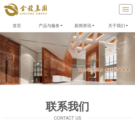
切
换
导
首页
产品与服务
新闻资讯
关于我们
航
联系我们
CONTACT US